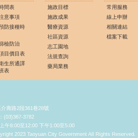
時間表
施政目標
常用服務
注意事項
施政成果
線上申辦
預防接種時
醫療資源
相關連結
社區資源
檔案下載
篩檢防治
志工園地
項目價目表
法規查詢
衛生所通譯
藥局業務
班表
區介壽路2段361巷28號
(03)367-3782
00至12:00 下午1:00至5:00
2023 Taoyuan City Government All Rights Reserved.