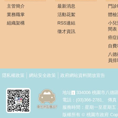
主管簡介
最新消息
門診
業務職掌
活動花絮
體檢
組織架構
RSS連結
小兒
間表
徵才資訊
癌症
自費
八德
員排
隱私權政策
網站安全政策
政府網站資料開放宣告
地址
334006 桃園市八德
：
電話：(03)366-2781、 傳真：
服務時間：星期一至星期五 上午8:
版權所有 © 桃園市政府 Copyright 