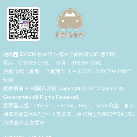
地址
334006 桃園市八德區介壽路2段361巷28號
：
電話：(03)366-2781、 傳真：(03)367-3782
服務時間：星期一至星期五 上午8:00至12:00 下午1:00至
5:00
版權所有 © 桃園市政府 Copyright 2023 Taoyuan City
Government All Rights Reserved.
瀏覽器支援：Chrome、Firefox、Edge、Safari為主，如使
用IE瀏覽器Win7已不再支援IE，Win10已於2022年6月15日
淘汰並停止支援IE。