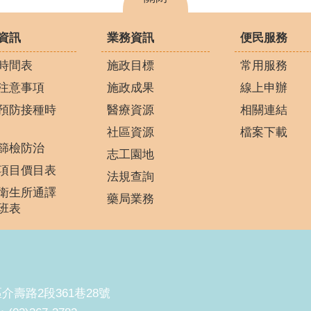
資訊
業務資訊
便民服務
時間表
施政目標
常用服務
注意事項
施政成果
線上申辦
預防接種時
醫療資源
相關連結
社區資源
檔案下載
篩檢防治
志工園地
項目價目表
法規查詢
衛生所通譯
藥局業務
班表
區介壽路2段361巷28號