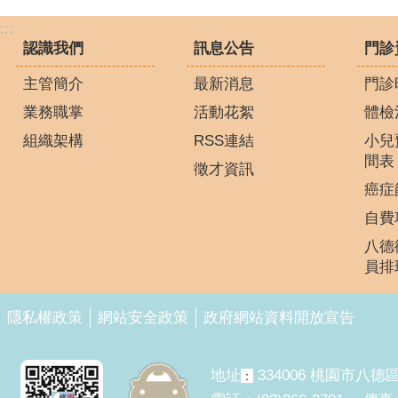
:::
認識我們
訊息公告
門診
主管簡介
最新消息
門診
業務職掌
活動花絮
體檢
組織架構
RSS連結
小兒
間表
徵才資訊
癌症
自費
八德
員排
隱私權政策
網站安全政策
政府網站資料開放宣告
地址
334006 桃園市八德
：