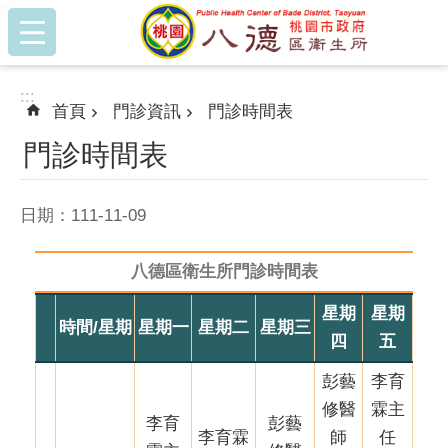
:::
跳到主要內容區塊
:::
首頁
門診資訊
門診時間表
門診時間表
日期：111-11-09
八德區衛生所門診時間表
星期
星期
時間/星期
星期一
星期二
星期三
四
五
彭藝
李育
修醫
霖主
李育
彭藝
李育霖
師
任