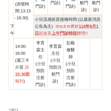
門診)
般門
般門
(掛號時
門診)
門診)
診)
診)
間:13:15
-16:30)
小兒流感疫苗接種時間:(以最新消息
下
公告為主)
將於
114年8月1
體檢業務
午
日
起改至
上午門診時段
辦理!!
李育
彭藝
14:00-
李育霖
霖主
修醫
16:00
主任
任
師
(週三卡
(小兒
(小兒
(小兒
介苗
請
預防注
預防
預防
15:30前
射門
注射
注射
報到
)
診)
門診)
門診)
*備註