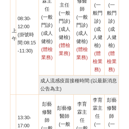
霖主
修醫
主任
(一
(一
任
師
(一般
般門
般門
(一般
(一般
08:30-
門診)
診)
診)
門診)
門診)
12:00
(成人
(成
(成
上
(成人
(成人
(掛號時
健檢)
人健
人健
午
健檢)
健檢)
間:08:15
(體檢
檢)
檢)
(體檢
(體檢
-11:30)
業務)
(體
(體
業務)
業務)
檢業
檢業
務)
務)
成人流感疫苗接種時間:(以最新消息
公告為主)
李育
彭藝
彭藝
李育
彭藝修
霖主
修醫
修醫
霖主
醫師
任
師
13:30-
師
任
(一般
(一
(一
17:00
(一般
(一般